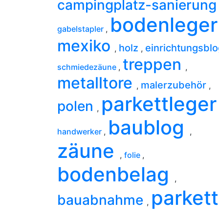
campingplatz-sanierun
bodenlege
gabelstapler
,
mexiko
holz
einrichtungsbl
,
,
treppen
schmiedezäune
,
,
metalltore
malerzubehör
,
,
parkettlege
polen
,
baublog
handwerker
,
,
zäune
,
folie
,
bodenbelag
,
parkett
bauabnahme
,