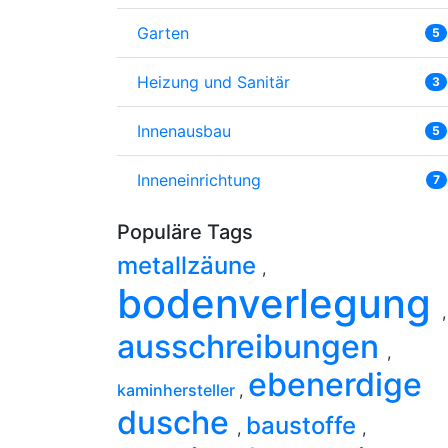
Garten
5
Heizung und Sanitär
3
Innenausbau
5
Inneneinrichtung
7
Populäre Tags
metallzäune
,
bodenverlegung
,
ausschreibungen
,
ebenerdige
kaminhersteller
,
dusche
baustoffe
,
,