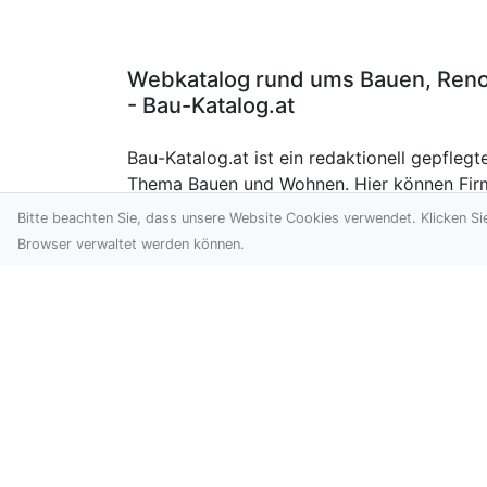
Webkatalog rund ums Bauen, Renov
- Bau-Katalog.at
Bau-Katalog.at ist ein redaktionell gepfle
Thema Bauen und Wohnen. Hier können Firm
präsentieren und ihre Leistungen ausführli
Bitte beachten Sie, dass unsere Website Cookies verwendet. Klicken Si
Sie Ihre Firma ein.
Browser verwaltet werden können.
Siehe auch: