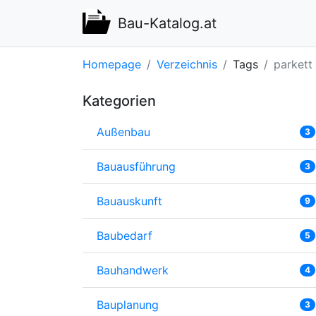
Bau-Katalog.at
Homepage
Verzeichnis
Tags
parkett
Kategorien
Außenbau
3
Bauausführung
3
Bauauskunft
9
Baubedarf
5
Bauhandwerk
4
Bauplanung
3