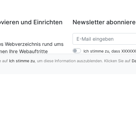
ieren und Einrichten
Newsletter abonnier
gtes Webverzeichnis rund ums
en Ihre Webauftritte
Ich stimme zu, dass XXXXXX
ch beschreiben. Tragen auch
Mail-Adresse verwendet werd
e auf
Ich stimme zu
, um diese Information auszublenden. Klicken Sie auf
Da
Kommunikationsmittel zuzu
Verzeichnis
Blog
Kontakt