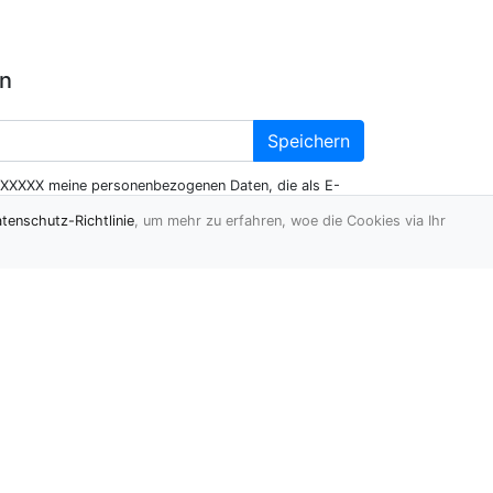
en
Speichern
XXXXX meine personenbezogenen Daten, die als E-
en, um mir Werbemitteilungen mittels elektronischer
tenschutz-Richtlinie
, um mehr zu erfahren, woe die Cookies via Ihr
senden
Statistiken:
Kategorien:
97
Einträge:
- aktiv:
46
- wartend:
2