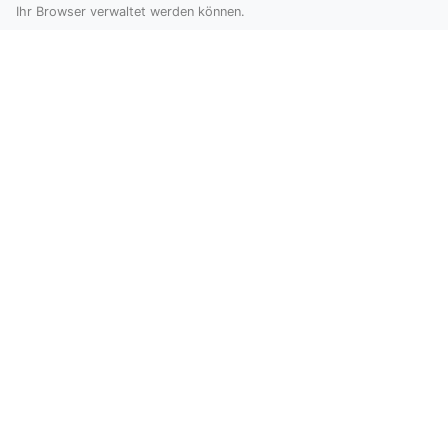
ihre Leistungen ausführlich beschreiben. Tragen auch
Ihr Browser verwaltet werden können.
Sie Ihre Firma ein.
Newsletter abonnieren
Speichern
Ich stimme zu, dass XXXXXXXXXXX meine personenbezogenen
Daten, die als E-Mail-Adresse verwendet werden, um mir
Werbemitteilungen mittels elektronischer Kommunikationsmittel
zuzusenden
Siehe auch:
Verzeichnis