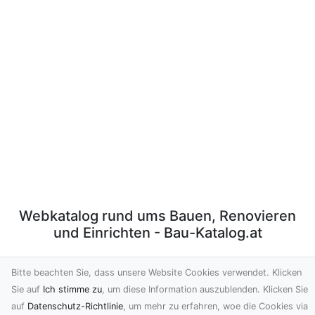
Webkatalog rund ums Bauen, Renovieren
und Einrichten - Bau-Katalog.at
Bau-Katalog.at ist ein redaktionell gepflegtes
Bitte beachten Sie, dass unsere Website Cookies verwendet. Klicken
Webverzeichnis rund ums Thema Bauen und Wohnen.
Sie auf
Ich stimme zu
, um diese Information auszublenden. Klicken Sie
Hier können Firmen Ihre Webauftritte präsentieren und
auf
Datenschutz-Richtlinie
, um mehr zu erfahren, woe die Cookies via