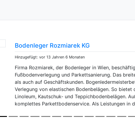
Blog rund ums Bauen - Bautexte.at
Hinzugefügt: vor 13 Jahren 6 Monaten
Wenn man nach unterschiedlichen Tipps rund um
Bautexte.at besuchen. In diesem Internetportal f
sich auf Bauen und Renovierung von Häusern und
man thematische Beiträge aus folgenden Bereich
Türen, Fenster sowie unterschiedliche Artikel üb
Besucher, der sein Wissen aus dem Baubereich m.