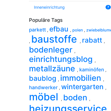
Inneneinrichtung
7
Populäre Tags
efbau
parkett
,
,
polen
,
zwiebelblum
baustoffe
rabatt
,
,
,
bodenleger
,
einrichtungsblog
,
metallzäune
kaminöfen
,
,
immobilien
baublog
,
,
wintergarten
handwerker
,
,
möbel
boden
,
,
heizungsservice
,