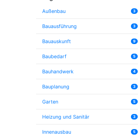
Außenbau
3
Bauausführung
3
Bauauskunft
9
Baubedarf
5
Bauhandwerk
4
Bauplanung
3
Garten
5
Heizung und Sanitär
3
Innenausbau
5