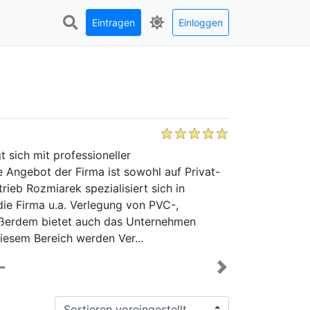
Eintragen
Einloggen
 Bauen sucht, dann sollte man das Webblog
indet man zahlreiche Tipps und Ratschläge, die
 Wohnungen beziehen. Auf Bautexte.at findet
en: Dächer, Fassaden, Baustoffe, Umzäunung,
er Einrichtung der Wohnung. Dazu kann jeder
..
Next
Sortieren: