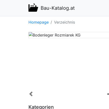
Bau-Katalog.at
Homepage
Verzeichnis
r
owohl auf Privat-
ert sich in
 von PVC-,
 Unternehmen
...
Previous
Kategorien