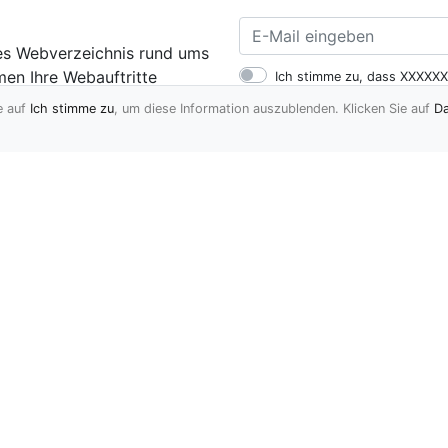
gtes Webverzeichnis rund ums
en Ihre Webauftritte
Ich stimme zu, dass XXXXXX
ch beschreiben. Tragen auch
Mail-Adresse verwendet werd
e auf
Ich stimme zu
, um diese Information auszublenden. Klicken Sie auf
Da
Kommunikationsmittel zuzu
Verzeichnis
Blog
Kontakt
Freunde