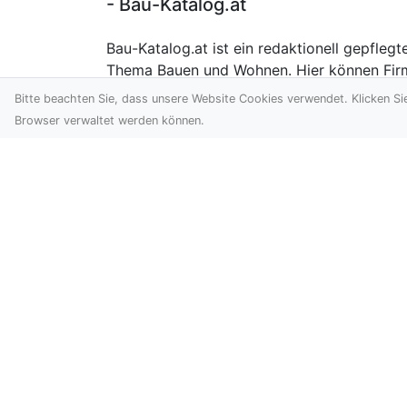
- Bau-Katalog.at
Bau-Katalog.at ist ein redaktionell gepfle
Thema Bauen und Wohnen. Hier können Firm
präsentieren und ihre Leistungen ausführli
Bitte beachten Sie, dass unsere Website Cookies verwendet. Klicken Si
Sie Ihre Firma ein.
Browser verwaltet werden können.
Siehe auch: