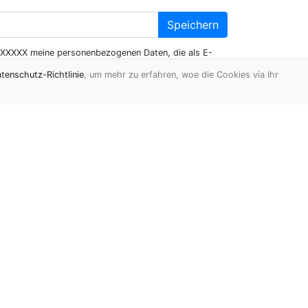
Speichern
XXXXX meine personenbezogenen Daten, die als E-
en, um mir Werbemitteilungen mittels elektronischer
tenschutz-Richtlinie
, um mehr zu erfahren, woe die Cookies via Ihr
senden
Statistiken:
Kategorien:
97
Einträge:
- aktiv:
46
- wartend:
2
Kommentare:
0
Letzte
vor 7
Aktivität:
Monaten