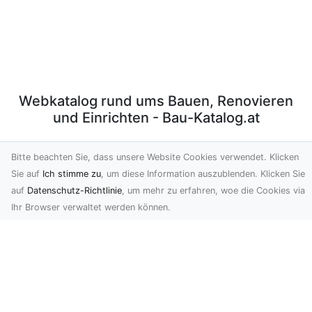
Webkatalog rund ums Bauen, Renovieren
und Einrichten - Bau-Katalog.at
Bau-Katalog.at ist ein redaktionell gepflegtes
Bitte beachten Sie, dass unsere Website Cookies verwendet. Klicken
Webverzeichnis rund ums Thema Bauen und Wohnen.
Sie auf
Ich stimme zu
, um diese Information auszublenden. Klicken Sie
Hier können Firmen Ihre Webauftritte präsentieren und
auf
Datenschutz-Richtlinie
, um mehr zu erfahren, woe die Cookies via
ihre Leistungen ausführlich beschreiben. Tragen auch
Ihr Browser verwaltet werden können.
Sie Ihre Firma ein.
Newsletter abonnieren