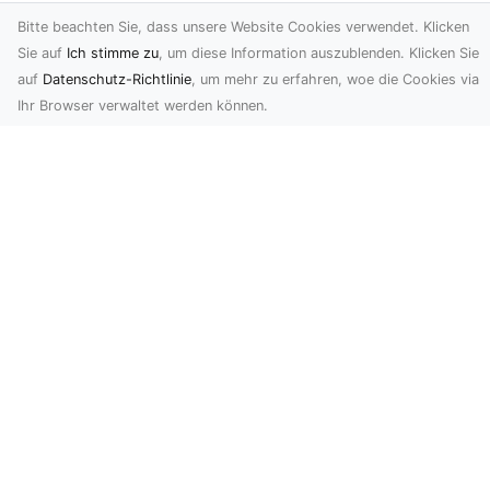
Bau-Katalog.at ist ein redaktionell gepflegtes
Bitte beachten Sie, dass unsere Website Cookies verwendet. Klicken
Webverzeichnis rund ums Thema Bauen und Wohnen.
Sie auf
Ich stimme zu
, um diese Information auszublenden. Klicken Sie
Hier können Firmen Ihre Webauftritte präsentieren und
auf
Datenschutz-Richtlinie
, um mehr zu erfahren, woe die Cookies via
ihre Leistungen ausführlich beschreiben. Tragen auch
Ihr Browser verwaltet werden können.
Sie Ihre Firma ein.
Newsletter abonnieren
Speichern
Ich stimme zu, dass XXXXXXXXXXX meine personenbezogenen
Daten, die als E-Mail-Adresse verwendet werden, um mir
Werbemitteilungen mittels elektronischer Kommunikationsmittel
zuzusenden