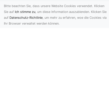
Bau-Katalog.at ist ein redaktionell gepflegtes
Bitte beachten Sie, dass unsere Website Cookies verwendet. Klicken
Webverzeichnis rund ums Thema Bauen und Wohnen.
Sie auf
Ich stimme zu
, um diese Information auszublenden. Klicken Sie
Hier können Firmen Ihre Webauftritte präsentieren und
auf
Datenschutz-Richtlinie
, um mehr zu erfahren, woe die Cookies via
ihre Leistungen ausführlich beschreiben. Tragen auch
Ihr Browser verwaltet werden können.
Sie Ihre Firma ein.
Newsletter abonnieren
Speichern
Ich stimme zu, dass XXXXXXXXXXX meine personenbezogenen
Daten, die als E-Mail-Adresse verwendet werden, um mir
Werbemitteilungen mittels elektronischer Kommunikationsmittel
zuzusenden