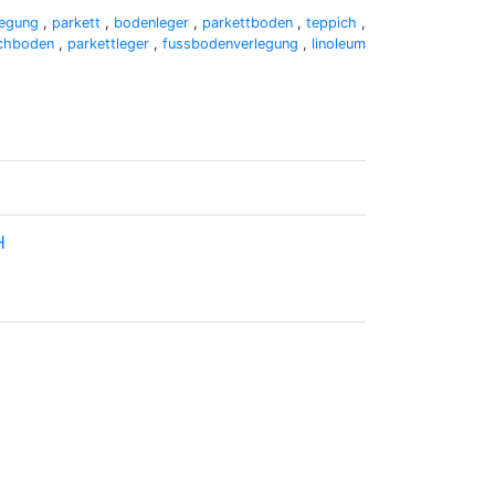
legung
,
parkett
,
bodenleger
,
parkettboden
,
teppich
,
ichboden
,
parkettleger
,
fussbodenverlegung
,
linoleum
H