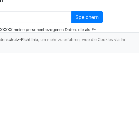
en
Speichern
XXXXX meine personenbezogenen Daten, die als E-
en, um mir Werbemitteilungen mittels elektronischer
tenschutz-Richtlinie
, um mehr zu erfahren, woe die Cookies via Ihr
senden
Statistiken:
Kategorien:
97
Einträge:
- aktiv:
46
- wartend:
2
Kommentare:
0
Letzte
vor 7