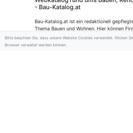
Webkatalog rund ums Bauen, Renov
- Bau-Katalog.at
Bau-Katalog.at ist ein redaktionell gepfle
Thema Bauen und Wohnen. Hier können Firm
präsentieren und ihre Leistungen ausführli
Bitte beachten Sie, dass unsere Website Cookies verwendet. Klicken Si
Sie Ihre Firma ein.
Browser verwaltet werden können.
Siehe auch: