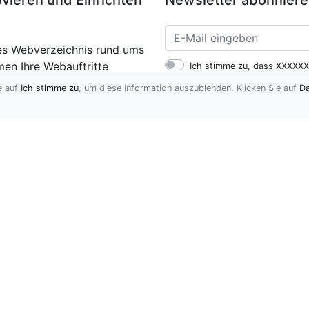
ieren und Einrichten
Newsletter abonnier
gtes Webverzeichnis rund ums
en Ihre Webauftritte
Ich stimme zu, dass XXXXXX
ch beschreiben. Tragen auch
Mail-Adresse verwendet werd
e auf
Ich stimme zu
, um diese Information auszublenden. Klicken Sie auf
Da
Kommunikationsmittel zuzu
Verzeichnis
Blog
Kontakt
Freunde