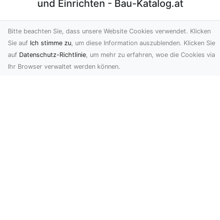
und Einrichten - Bau-Katalog.at
Bau-Katalog.at ist ein redaktionell gepflegtes
Bitte beachten Sie, dass unsere Website Cookies verwendet. Klicken
Webverzeichnis rund ums Thema Bauen und Wohnen.
Sie auf
Ich stimme zu
, um diese Information auszublenden. Klicken Sie
Hier können Firmen Ihre Webauftritte präsentieren und
auf
Datenschutz-Richtlinie
, um mehr zu erfahren, woe die Cookies via
ihre Leistungen ausführlich beschreiben. Tragen auch
Ihr Browser verwaltet werden können.
Sie Ihre Firma ein.
Newsletter abonnieren
Speichern
Ich stimme zu, dass XXXXXXXXXXX meine personenbezogenen
Daten, die als E-Mail-Adresse verwendet werden, um mir
Werbemitteilungen mittels elektronischer Kommunikationsmittel
zuzusenden